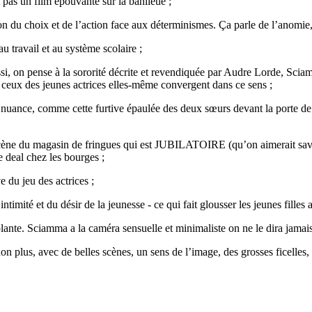
 pas un film épouvante sur la banlieue ;
on du choix et de l’action face aux déterminismes. Ça parle de l’anomie,
u travail et au système scolaire ;
éussi, on pense à la sororité décrite et revendiquée par Audre Lorde, Sci
 ceux des jeunes actrices elles-même convergent dans ce sens ;
 la nuance, comme cette furtive épaulée des deux sœurs devant la porte d
scène du magasin de fringues qui est JUBILATOIRE (qu’on aimerait savo
e deal chez les bourges ;
e du jeu des actrices ;
’intimité et du désir de la jeunesse - ce qui fait glousser les jeunes fill
blante. Sciamma a la caméra sensuelle et minimaliste on ne le dira jamais
n plus, avec de belles scènes, un sens de l’image, des grosses ficelles, 