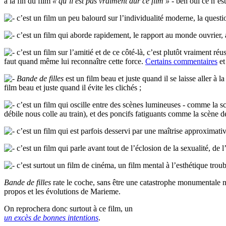
à la fin du film
« qu’il est pas vraiment dur ce film »
- ben oui ce n’est
c’est un film un peu balourd sur l’individualité moderne, la questi
c’est un film qui aborde rapidement, le rapport au monde ouvrier, a
c’est un film sur l’amitié et de ce côté-là, c’est plutôt vraiment r
faut quand même lui reconnaître cette force.
Certains commentaires
et
Bande de filles
est un film beau et juste quand il se laisse aller à
film beau et juste quand il évite les clichés ;
c’est un film qui oscille entre des scènes lumineuses - comme la 
débile nous colle au train), et des poncifs fatiguants comme la scène d
c’est un film qui est parfois desservi par une maîtrise approximativ
c’est un film qui parle avant tout de l’éclosion de la sexualité, de l
c’est surtout un film de cinéma, un film mental à l’esthétique trou
Bande de filles
rate le coche, sans être une catastrophe monumentale no
propos et les évolutions de Marieme.
On reprochera donc surtout à ce film, un
un excès de bonnes intentions
.