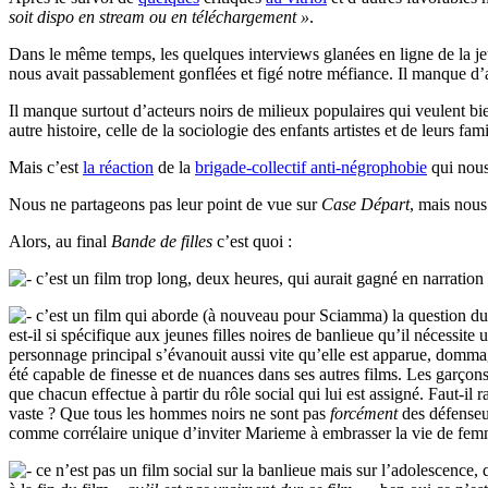
soit dispo en stream ou en téléchargement »
.
Dans le même temps, les quelques interviews glanées en ligne de la jeu
nous avait passablement gonflées et figé notre méfiance. Il manque d’
Il manque surtout d’acteurs noirs de milieux populaires qui veulent bie
autre histoire, celle de la sociologie des enfants artistes et de leurs fa
Mais c’est
la réaction
de la
brigade-collectif anti-négrophobie
qui nous
Nous ne partageons pas leur point de vue sur
Case Départ
, mais nous
Alors, au final
Bande de filles
c’est quoi :
c’est un film trop long, deux heures, qui aurait gagné en narration e
c’est un film qui aborde (à nouveau pour Sciamma) la question du gen
est-il si spécifique aux jeunes filles noires de banlieue qu’il nécessite
personnage principal s’évanouit aussi vite qu’elle est apparue, domm
été capable de finesse et de nuances dans ses autres films. Les garçon
que chacun effectue à partir du rôle social qui lui est assigné. Faut-il
vaste ? Que tous les hommes noirs ne sont pas
forcément
des défenseur
comme corrélaire unique d’inviter Marieme à embrasser la vie de femme
ce n’est pas un film social sur la banlieue mais sur l’adolescence, q