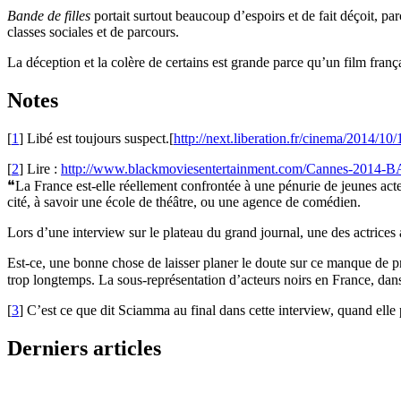
Bande de filles
portait surtout beaucoup d’espoirs et de fait déçoit, pa
classes sociales et de parcours.
La déception et la colère de certains est grande parce qu’un film fra
Notes
[
1
]
Libé est toujours suspect.[
http://next.liberation.fr/cinema/2014/1
[
2
]
Lire :
http://www.blackmoviesentertainment.com/Cannes-
❝La France est-elle réellement confrontée à une pénurie de jeunes acteu
cité, à savoir une école de théâtre, ou une agence de comédien.
Lors d’une interview sur le plateau du grand journal, une des actrices 
Est-ce, une bonne chose de laisser planer le doute sur ce manque de pr
trop longtemps. La sous-représentation d’acteurs noirs en France, dan
[
3
]
C’est ce que dit Sciamma au final dans cette interview, quand elle 
Derniers articles