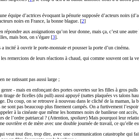
ne équipe d’actrices évoquant la pénurie supposée d’acteurs noirs (d’ac
acteurs noirs en France, la bonne blague.
[
2
]
n répondre aux assignations qu’on leur donne, mais ça, c’est une autre hi
milles, mais bon, on s’égare
[
3
]
.
 a incité à ouvrir le porte-monnaie et pousser la porte d’un cinéma.
 les remercions de leurs réactions à chaud, qui comme souvent ont la vert
n ne ratissant pas aussi large ;
re - mais en enfonçant des portes ouvertes sur les filles à gros pulls e
 un tirage de ficelles (du pull) aussi appuyé (nattes plaquées vs talons ha
age. Du coup, on se retrouve à nouveau dans le cliché de la maman, la 
s ne sont pas beaucoup plus finement campés. On a furtivement l’espoir q
 rappeler à la cinéaste que même les hommes noirs de banlieue ont accès, 
s de l’ordre patriarcal ? (Attention,
spoliare
) Mais pourquoi leur relatio
 ouvrière et de mère avec une double journée de travail, ce qu’elle ess
ui veut tout dire, trop dire, avec une communication catastrophe qui fait 