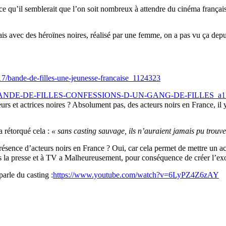
rce qu’il semblerait que l’on soit nombreux à attendre du cinéma français 
nçais avec des héroïnes noires, réalisé par une femme, on a pas vu ça d
0/17/bande-de-filles-une-jeunesse-francaise_1124323
2014-BANDE-DE-FILLES-CONFESSIONS-D-UN-GANG-DE-FILLES_a11
rs et actrices noires ? Absolument pas, des acteurs noirs en France, il y
a rétorqué cela :
« sans casting sauvage, ils n’auraient jamais pu trouve
ésence d’acteurs noirs en France ? Oui, car cela permet de mettre un ac
s la presse et à TV a Malheureusement, pour conséquence de créer l’exo
parle du casting :
https://www.youtube.com/watch?v=6LyPZ4Z6zAY