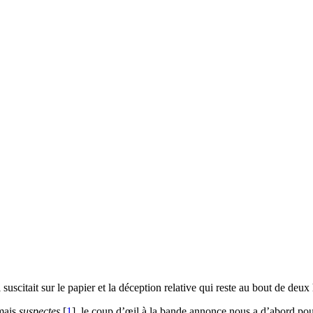
suscitait sur le papier et la déception relative qui reste au bout de deux
 mais
suspectes
[
1
]
, le coup d’œil à la bande annonce nous a d’abord pous