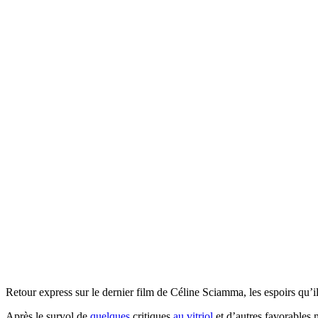
Retour express sur le dernier film de Céline Sciamma, les espoirs qu’il 
Après le survol de
quelques
critiques
au vitriol
et d’autres favorables