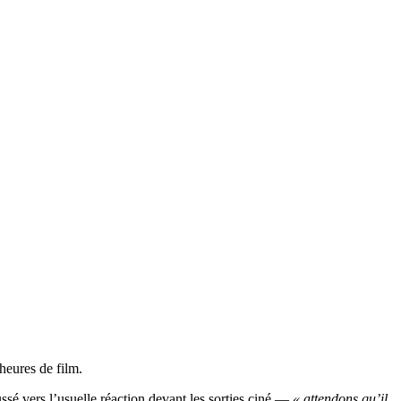
 heures de film.
sé vers l’usuelle réaction devant les sorties ciné —
« attendons qu’il