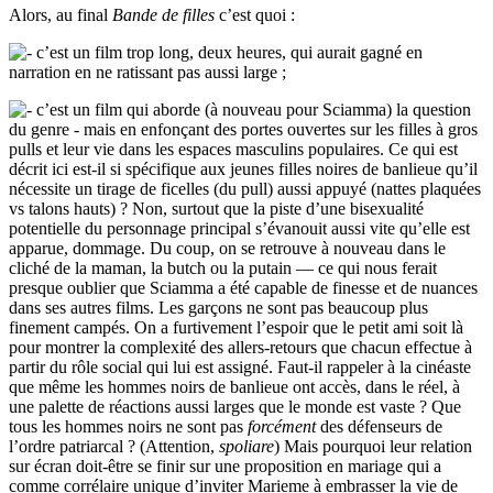
Alors, au final
Bande de filles
c’est quoi :
c’est un film trop long, deux heures, qui aurait gagné en
narration en ne ratissant pas aussi large ;
c’est un film qui aborde (à nouveau pour Sciamma) la question
du genre - mais en enfonçant des portes ouvertes sur les filles à gros
pulls et leur vie dans les espaces masculins populaires. Ce qui est
décrit ici est-il si spécifique aux jeunes filles noires de banlieue qu’il
nécessite un tirage de ficelles (du pull) aussi appuyé (nattes plaquées
vs talons hauts) ? Non, surtout que la piste d’une bisexualité
potentielle du personnage principal s’évanouit aussi vite qu’elle est
apparue, dommage. Du coup, on se retrouve à nouveau dans le
cliché de la maman, la butch ou la putain — ce qui nous ferait
presque oublier que Sciamma a été capable de finesse et de nuances
dans ses autres films. Les garçons ne sont pas beaucoup plus
finement campés. On a furtivement l’espoir que le petit ami soit là
pour montrer la complexité des allers-retours que chacun effectue à
partir du rôle social qui lui est assigné. Faut-il rappeler à la cinéaste
que même les hommes noirs de banlieue ont accès, dans le réel, à
une palette de réactions aussi larges que le monde est vaste ? Que
tous les hommes noirs ne sont pas
forcément
des défenseurs de
l’ordre patriarcal ? (Attention,
spoliare
) Mais pourquoi leur relation
sur écran doit-être se finir sur une proposition en mariage qui a
comme corrélaire unique d’inviter Marieme à embrasser la vie de