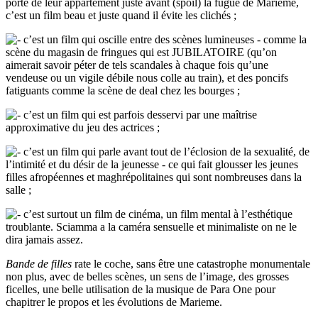
porte de leur appartement juste avant (spoil) la fugue de Marieme,
c’est un film beau et juste quand il évite les clichés ;
c’est un film qui oscille entre des scènes lumineuses - comme la
scène du magasin de fringues qui est JUBILATOIRE (qu’on
aimerait savoir péter de tels scandales à chaque fois qu’une
vendeuse ou un vigile débile nous colle au train), et des poncifs
fatiguants comme la scène de deal chez les bourges ;
c’est un film qui est parfois desservi par une maîtrise
approximative du jeu des actrices ;
c’est un film qui parle avant tout de l’éclosion de la sexualité, de
l’intimité et du désir de la jeunesse - ce qui fait glousser les jeunes
filles afropéennes et maghrépolitaines qui sont nombreuses dans la
salle ;
c’est surtout un film de cinéma, un film mental à l’esthétique
troublante. Sciamma a la caméra sensuelle et minimaliste on ne le
dira jamais assez.
Bande de filles
rate le coche, sans être une catastrophe monumentale
non plus, avec de belles scènes, un sens de l’image, des grosses
ficelles, une belle utilisation de la musique de Para One pour
chapitrer le propos et les évolutions de Marieme.