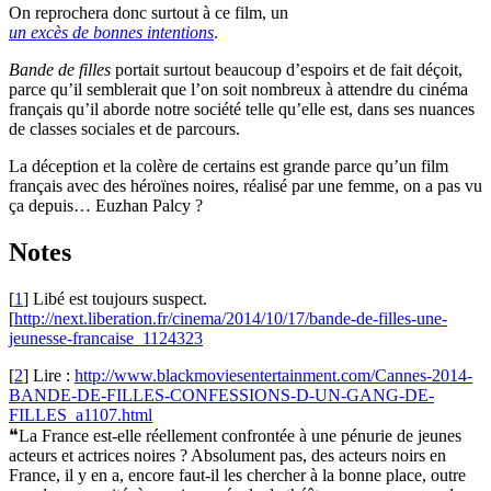
On reprochera donc surtout à ce film, un
un excès de bonnes intentions
.
Bande de filles
portait surtout beaucoup d’espoirs et de fait déçoit,
parce qu’il semblerait que l’on soit nombreux à attendre du cinéma
français qu’il aborde notre société telle qu’elle est, dans ses nuances
de classes sociales et de parcours.
La déception et la colère de certains est grande parce qu’un film
français avec des héroïnes noires, réalisé par une femme, on a pas vu
ça depuis… Euzhan Palcy ?
Notes
[
1
]
Libé est toujours suspect.
[
http://next.liberation.fr/cinema/2014/10/17/bande-de-filles-une-
jeunesse-francaise_1124323
[
2
]
Lire :
http://www.blackmoviesentertainment.com/Cannes-2014-
BANDE-DE-FILLES-CONFESSIONS-D-UN-GANG-DE-
FILLES_a1107.html
❝La France est-elle réellement confrontée à une pénurie de jeunes
acteurs et actrices noires ? Absolument pas, des acteurs noirs en
France, il y en a, encore faut-il les chercher à la bonne place, outre