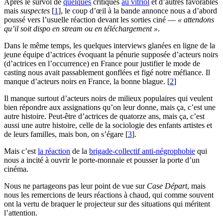
Après le survol de
quelques
critiques
au vitriol
et d’autres favorables
mais
suspectes
[
1
]
, le coup d’œil à la bande annonce nous a d’abord
poussé vers l’usuelle réaction devant les sorties ciné —
« attendons
qu’il soit dispo en stream ou en téléchargement »
.
Dans le même temps, les quelques interviews glanées en ligne de la
jeune équipe d’actrices évoquant la pénurie supposée d’acteurs noirs
(d’actrices en l’occurrence) en France pour justifier le mode de
casting nous avait passablement gonflées et figé notre méfiance. Il
manque d’acteurs noirs en France, la bonne blague.
[
2
]
Il manque surtout d’acteurs noirs de milieux populaires qui veulent
bien répondre aux assignations qu’on leur donne, mais ça, c’est une
autre histoire. Peut-être d’actrices de quatorze ans, mais ça, c’est
aussi une autre histoire, celle de la sociologie des enfants artistes et
de leurs familles, mais bon, on s’égare
[
3
]
.
Mais c’est
la réaction
de la
brigade-collectif anti-négrophobie
qui
nous a incité à ouvrir le porte-monnaie et pousser la porte d’un
cinéma.
Nous ne partageons pas leur point de vue sur
Case Départ
, mais
nous les remercions de leurs réactions à chaud, qui comme souvent
ont la vertu de braquer le projecteur sur des situations qui méritent
l’attention.