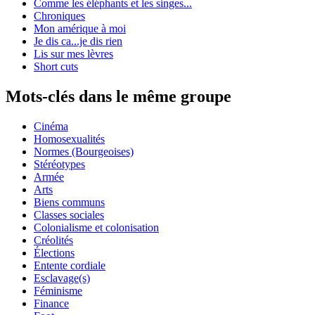
Comme les éléphants et les singes...
Chroniques
Mon amérique à moi
Je dis ca...je dis rien
Lis sur mes lèvres
Short cuts
Mots-clés dans le même groupe
Cinéma
Homosexualités
Normes (Bourgeoises)
Stéréotypes
Armée
Arts
Biens communs
Classes sociales
Colonialisme et colonisation
Créolités
Élections
Entente cordiale
Esclavage(s)
Féminisme
Finance