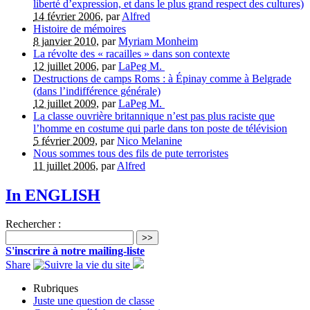
liberté d’expression, et dans le plus grand respect des cultures)
14 février 2006
, par
Alfred
Histoire de mémoires
8 janvier 2010
, par
Myriam Monheim
La révolte des « racailles » dans son contexte
12 juillet 2006
, par
LaPeg M.
Destructions de camps Roms : à Épinay comme à Belgrade
(dans l’indifférence générale)
12 juillet 2009
, par
LaPeg M.
La classe ouvrière britannique n’est pas plus raciste que
l’homme en costume qui parle dans ton poste de télévision
5 février 2009
, par
Nico Melanine
Nous sommes tous des fils de pute terroristes
11 juillet 2006
, par
Alfred
In ENGLISH
Rechercher :
>>
S'inscrire à notre mailing-liste
Share
Rubriques
Juste une question de classe