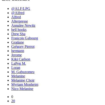
@ALF/LPG
@Alfred
Alfred
Alterpresse
Annalee Newitz
bell hooks
Dreg Sha
François Gabourg
Gratiane
Grégory Pierrot
hermann
Jerome
Kiki Carlson
LaPeg M.
Loran
M. Gabuzomeu
Melanine
Melanine Choir
Myriam Monheim
Nico Melanine
0
20