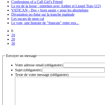
Confessions of a Call Girl’s Friend
Le roi de la loose : entretien avec Ambre et Lionel Tran (2/2)
VATICAN - Des « born again » pour les aborigènes
Divagation no-futur sur la tranche matinale
Les oscars de mon cul
Le vote, une histoire de "français" entre eux...
0
10
20
30
Envoyer un message
Votre adresse email (obligatoire)
Sujet (obligatoire)
Texte de votre message (obligatoire)