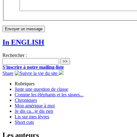
In ENGLISH
Rechercher :
>>
S'inscrire à notre mailing-liste
Share
Rubriques
Juste une question de classe
Comme les éléphants et les singes...
Chroniques
Mon amérique à moi
Je dis ca...je dis rien
Lis sur mes lèvres
Short cuts
Les auteurs